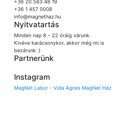
+36 20 583 48 19
+36 1 457 0008
info@magnethaz.hu
Nyitvatartás
Minden nap 8 – 22 óráig várunk.
Kivéve karácsonykor, akkor még mi is
bezárunk :)
Partnerünk
Instagram
MagNet Labor - Vida Ágnes MagNet Ház