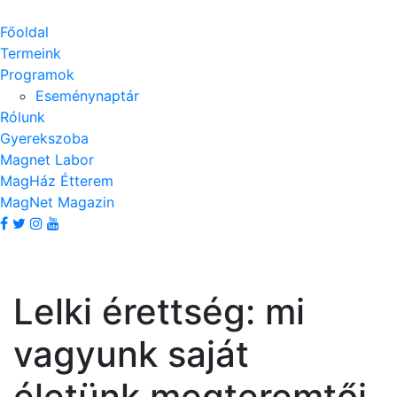
Főoldal
Termeink
Programok
Eseménynaptár
Rólunk
Gyerekszoba
Magnet Labor
MagHáz Étterem
MagNet Magazin
Lelki érettség: mi
vagyunk saját
életünk megteremtői.