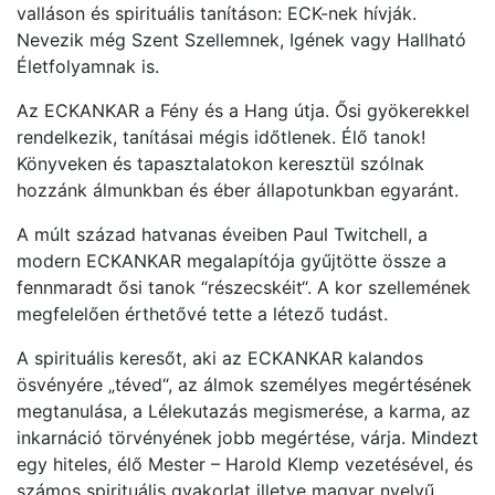
valláson és spirituális tanításon: ECK-nek hívják.
Nevezik még Szent Szellemnek, Igének vagy Hallható
Életfolyamnak is.
Az ECKANKAR a Fény és a Hang útja. Ősi gyökerekkel
rendelkezik, tanításai mégis időtlenek. Élő tanok!
Könyveken és tapasztalatokon keresztül szólnak
hozzánk álmunkban és éber állapotunkban egyaránt.
A múlt század hatvanas éveiben Paul Twitchell, a
modern ECKANKAR megalapítója gyűjtötte össze a
fennmaradt ősi tanok “részecskéit“. A kor szellemének
megfelelően érthetővé tette a létező tudást.
A spirituális keresőt, aki az ECKANKAR kalandos
ösvényére „téved“, az álmok személyes megértésének
megtanulása, a Lélekutazás megismerése, a karma, az
inkarnáció törvényének jobb megértése, várja. Mindezt
egy hiteles, élő Mester – Harold Klemp vezetésével, és
számos spirituális gyakorlat illetve magyar nyelvű