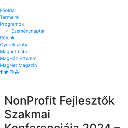
Főoldal
Termeink
Programok
Eseménynaptár
Rólunk
Gyerekszoba
Magnet Labor
MagHáz Étterem
MagNet Magazin
NonProfit Fejlesztők
Szakmai
Konferenciája 2024 –