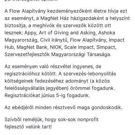
A Flow Alapítvány kezdeményezőként életre hívja ezt
az eseményt, a MagNet Ház házigazdaként a helyszínt
biztosítja, a meghívók és szervezők között ott
lesznek: Appy, Art of Giving and Asking, Ashoka
Magyarország, Civil Iránytű, Flow Alapítvány, Impact
Hub, MagNet Bank, NIOK, Scale Impact, Simpact,
Szervezetfejlesztők Magyarországi Társasága.
Az eseményen való részvétel ingyenes, de
regisztrációhoz kötött. A szervezés-lebonyolítás
költségeinek fedezéséhez adományt (a közös
felelősségvállalás jegyében) örömmel fogadunk.
Regisztrációkat június 5-ig fogadunk.
Az ebédjéről minden résztvevő maga gondoskodik.
Szívből reméljük, hogy sok-sok nonprofit
fejlesztő velünk tart!