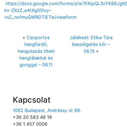
https://docs.google.com/forms/d/e/1FAIpQLScFK88JgK
kv-ZXzZ_e4tXg05lxy–
vsZ_nofmuQWRDTIETw/viewform
«
Csoportos
Játékest: Etika-Túra
hangfürdő,
beszélgetés kör –
hangutazás tibeti
06.15
»
hangtálakkal és
gonggal – 06.11
Kapcsolat
1062 Budapest, Andrássy út 98.
+36 20 583 48 19
+36 1 457 0008